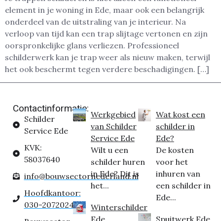
element in je woning in Ede, maar ook een belangrijk
onderdeel van de uitstraling van je interieur. Na
verloop van tijd kan een trap slijtage vertonen en zijn
oorspronkelijke glans verliezen. Professioneel
schilderwerk kan je trap weer als nieuw maken, terwijl
het ook beschermt tegen verdere beschadigingen. […]
Contactinformatie:
Werkgebied
Wat kost een
Schilder
van Schilder
schilder in
Service Ede
Service Ede
Ede?
KVK:
Wilt u een
De kosten
58037640
schilder huren
voor het
in Ede? Dit is
inhuren van
info@bouwsectornederland.nl
het...
een schilder in
Hoofdkantoor:
Ede...
030-2072024
Winterschilder
Ede
Spuitwerk Ede