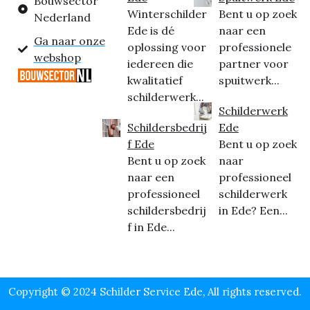
Bouwsector
Winterschilder
Bent u op zoek
Nederland
Ede is dé
naar een
Ga naar onze
oplossing voor
professionele
webshop
iedereen die
partner voor
kwalitatief
spuitwerk...
schilderwerk...
Schilderwerk
Schildersbedrij
Ede
f Ede
Bent u op zoek
Bent u op zoek
naar
naar een
professioneel
professioneel
schilderwerk
schildersbedrij
in Ede? Een...
f in Ede...
Copyright © 2024 Schilder Service Ede, All rights reserved.