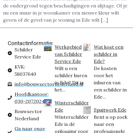
de ondergrond tegen beschadigingen en slijtage. Of je
nu een muur in je woonkamer een nieuwe kleur wilt
geven of de gevel van je woning in Ede wilt […]
Contactinformatie:
Werkgebied
Wat kost een
Schilder
van Schilder
schilder in
Service Ede
Service Ede
Ede?
KVK:
Wilt u een
De kosten
58037640
schilder huren
voor het
in Ede? Dit is
inhuren van
info@bouwsectornederland.nl
het...
een schilder in
Hoofdkantoor:
Ede...
030-2072024
Winterschilder
Ede
Spuitwerk Ede
Bouwsector
Winterschilder
Bent u op zoek
Nederland
Ede is dé
naar een
Ga naar onze
oplossing voor
professionele