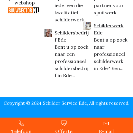
webshop
iedereen die
partner voor
kwalitatief
spuitwerk...
schilderwerk...
Schilderwerk
Schildersbedrij
Ede
f Ede
Bent u op zoek
Bent u op zoek
naar
naar een
professioneel
professioneel
schilderwerk
schildersbedrij
in Ede? Een...
f in Ede...
Copyright © 2024 Schilder Service Ede, All rights reserved.
Telefoon
Offerte
E-mail