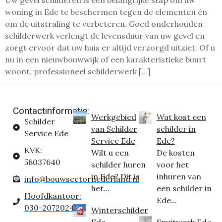
Uw gevel schilderen is een belangrijke stap om uw
woning in Ede te beschermen tegen de elementen én
om de uitstraling te verbeteren. Goed onderhouden
schilderwerk verlengt de levensduur van uw gevel en
zorgt ervoor dat uw huis er altijd verzorgd uitziet. Of u
nu in een nieuwbouwwijk of een karakteristieke buurt
woont, professioneel schilderwerk […]
Contactinformatie:
Werkgebied
Wat kost een
Schilder
van Schilder
schilder in
Service Ede
Service Ede
Ede?
KVK:
Wilt u een
De kosten
58037640
schilder huren
voor het
in Ede? Dit is
inhuren van
info@bouwsectornederland.nl
het...
een schilder in
Hoofdkantoor:
Ede...
030-2072024
Winterschilder
Ede
Spuitwerk Ede