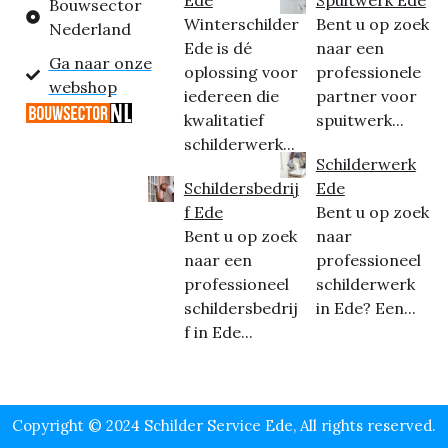
Bouwsector
Winterschilder
Bent u op zoek
Nederland
Ede is dé
naar een
Ga naar onze
oplossing voor
professionele
webshop
iedereen die
partner voor
kwalitatief
spuitwerk...
schilderwerk...
Schilderwerk
Schildersbedrij
Ede
f Ede
Bent u op zoek
Bent u op zoek
naar
naar een
professioneel
professioneel
schilderwerk
schildersbedrij
in Ede? Een...
f in Ede...
Copyright © 2024 Schilder Service Ede, All rights reserved.